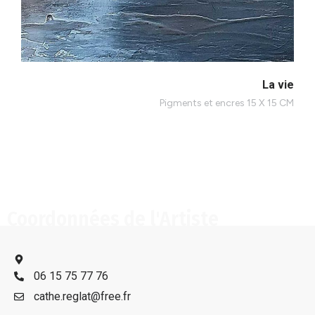
La vie
Pigments et encres 15 X 15 CM
Coordonnées de l'Artiste
06 15 75 77 76
cathe.reglat@free.fr