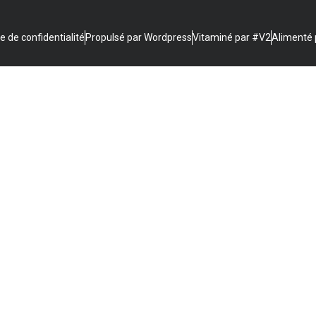
ue de confidentialité
Propulsé par Wordpress
Vitaminé par #V2
Alimenté 