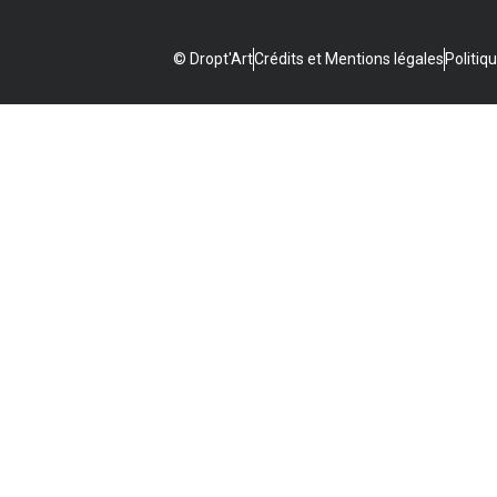
© Dropt'Art
Crédits et Mentions légales
Politiq